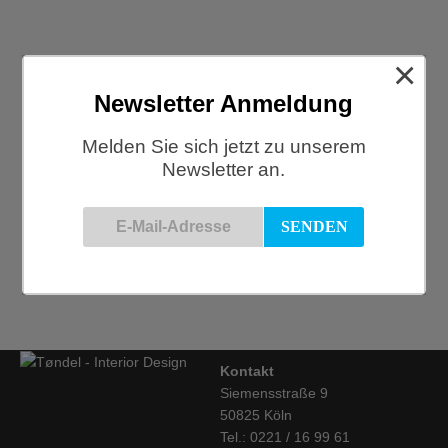
×
Newsletter Anmeldung
Local Summer Sale
Melden Sie sich jetzt zu unserem
Im August gibts bei uns einen Local Summer Sale mit 20%
Newsletter an.
Rabatt auf alle vorrätigen Accessoires, Leuchten, Textilien,
Taschen...
01/08/2024
1
Kontakt
Siemensstraße 9
50825 Köln
Tel.: 0221 / 16 99 61