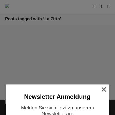
Posts tagged with ‘La Zitta’
Holzstühle – Designklassiker von heute und morgen
Holzstühle von hoher Qualität in Design und Fertigung
geben der Einrichtung eine zeitlose und langlebige
Wertigkeit.
27/09/2024
1
×
Newsletter Anmeldung
Kontakt
Melden Sie sich jetzt zu unserem
Siemensstraße 9
Newsletter an.