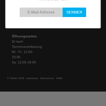
50825 Köln
Tel.: 0221 / 16 99 61
31
info@toendel.de
Öffnungszeiten
Di nach
Terminvereinbarung
Mi - Fr: 12:00-
19:00
Sa: 12:00-18:00
© Tøndel, 2026
Impressum
Datenschutz
AGBs