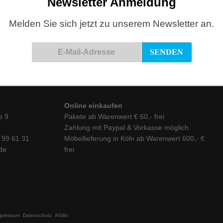
Newsletter Anmeldung
Melden Sie sich jetzt zu unserem Newsletter an.
Online einkaufen
e 9
Pakete ab Warenwert € 60,- frei
Zahlung mit Paypal & Vorkasse möglich
6 99 61 31
Möbellieferung in Köln ab Warenwert 600,- €
de
frei
mpressum
Datenschutz
AGBs