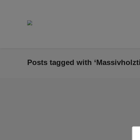
Posts tagged with ‘Massivholzt
HAY Dining Campaign 2025
Vom 1. bis 30. September 2025 gibt es bei uns die
HAY Dining Campaign 2025 mit 20% Rabatt auf...