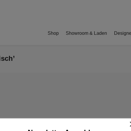
Shop
Showroom & Laden
Designe
isch’