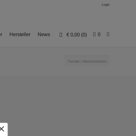
Login
r
Hersteller
News
0
€
0,00
(0)
Toendel
>
Massivholztisch
×