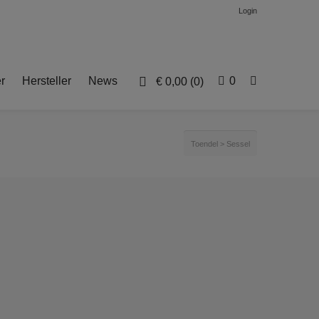
Login
r
Hersteller
News
0
€
0,00
(0)
Toendel
>
Sessel