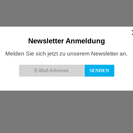
Newsletter Anmeldung
Melden Sie sich jetzt zu unserem Newsletter an.
Mehrwertsteuersenkung!
Ab dem 1. Juli bis 31. Dezember 2020 berechnen wir
beim Verkauf aller Produkte 16% MwSt! Im Online-
Shop sind...
20/06/2020
0