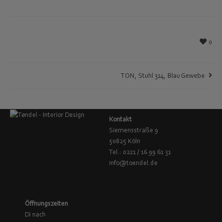
0
TON, Stuhl 314, Blau Gewebe
Kontakt
Siemensstraße 9
50825 Köln
Tel.: 0221 / 16 99 61 31
info@toendel.de
Öffnungszeiten
Di nach