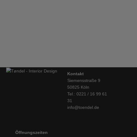
€
139,00
Hay, Terrazzo Tisch, eckig, grau/rot
€
439,00
Kontakt
Siemensstraße 9
50825 Köln
Tel.: 0221 / 16 99 61
31
info@toendel.de
Öffnungszeiten