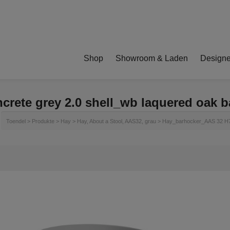
Shop
Showroom & Laden
Designe
ete grey 2.0 shell_wb laquered oak bas
Toendel
>
Produkte
>
Hay
>
Hay, About a Stool, AAS32, grau
>
Hay_barhocker_AAS 32 H75 