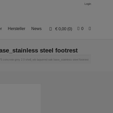
Login
r
Hersteller
News
0
€
0,00
(0)
e_stainless steel footrest
concrete grey 2.0 shell_wb laquered oak base_stainless steel footrest