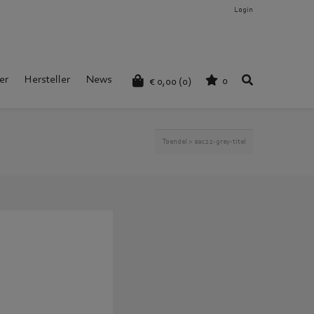
Login
er
Hersteller
News
0
€
0,00
(0)
Toendel
>
aac22-grey-titel