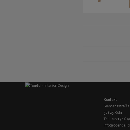
Kontakt
Siemensstraße
50825 Köln
Tel.: 0221 / 16 9
info@toendel.