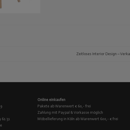
Zeitloses Interior Design – Verk
Online einkaufen
 9
Pakete ab Warenwert € 60,- frei
Zahlung mit Paypal & Vorkasse möglich
9 61 31
Möbellieferung in Köln ab Warenwert 600,- € frei
de