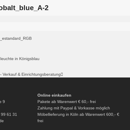
obalt_blue_A-2
leuchte in Königsblau
 – Verkauf & Einrichtungsberatung
Online einkaufen
e 9
Pakete ab Warenwert € 60,- frei
Zahlung mit Paypal & Vorkasse möglich
6 99 61 31
Möbellieferung in Köln ab Warenwert 600,- €
de
frei