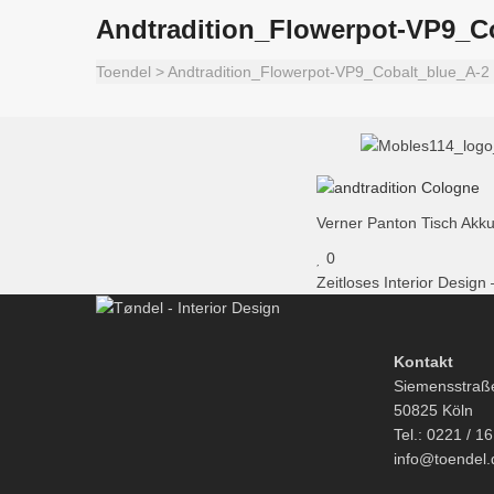
Andtradition_Flowerpot-VP9_C
Toendel
>
Andtradition_Flowerpot-VP9_Cobalt_blue_A-2
Verner Panton Tisch Akku
0
Zeitloses Interior Design
Kontakt
Siemensstraß
50825 Köln
Tel.: 0221 / 1
info@toendel.