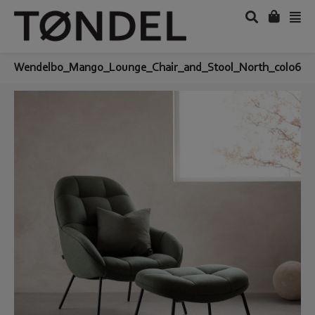
Wendelbo_Mango_Lounge_Chair_and_Stool_North_col06