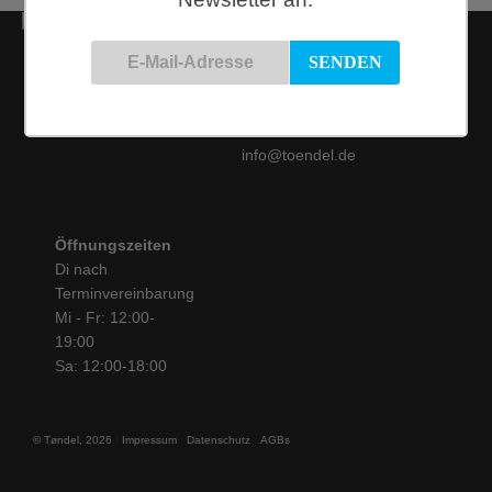
Kontakt
Siemensstraße 9
50825 Köln
Tel.: 0221 / 16 99 61
31
info@toendel.de
Öffnungszeiten
Di nach
Terminvereinbarung
Mi - Fr: 12:00-
19:00
Sa: 12:00-18:00
© Tøndel, 2026
Impressum
Datenschutz
AGBs