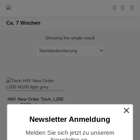
Ca. 7 Wochen
Showing the single result
HAY, New Order Tisch, L200
x T100, cloud grey
×
€
1.980,00
Newsletter Anmeldung
Melden Sie sich jetzt zu unserem
Newsletter an.