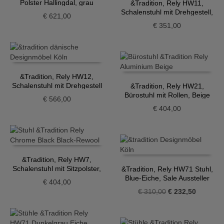
Polster Hallingdal, grau
&Tradition, Rely HW11,
Schalenstuhl mit Drehgestell,
€
621,00
hellblau
€
351,00
&Tradition, Rely HW12,
Schalenstuhl mit Drehgestell
&Tradition, Rely HW21,
und Sitzpolster, dunkelrot
Bürostuhl mit Rollen, Beige
€
566,00
€
404,00
&Tradition, Rely HW7,
Schalenstuhl mit Sitzpolster,
&Tradition, Rely HW71 Stuhl,
schwarz
Blue-Eiche, Sale Aussteller
€
404,00
Ursprünglicher
Aktueller
€
310,00
€
232,50
Preis
Preis
war:
ist:
€ 310,00
€ 232,50