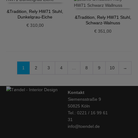
&Tradition, Rely HW71 Stuhl,
Dunkelgrau-Eiche
&Tradition, Rely HW71 Stuhl,
Schwarz-Walnuss
€
310,00
€
351,00
1
2
3
4
…
8
9
10
→
Kontakt
Siemensstraße 9
50825 Köln
Tel.: 0221 / 16 99 61
31
info@toendel.de