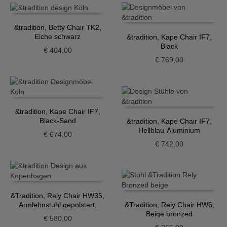
&tradition, Betty Chair TK2,
Eiche schwarz
&tradition, Kape Chair IF7,
Black
€
404,00
€
769,00
&tradition, Kape Chair IF7,
Black-Sand
&tradition, Kape Chair IF7,
Hellblau-Aluminium
€
674,00
€
742,00
&Tradition, Rely Chair HW35,
Armlehnstuhl gepolstert,
&Tradition, Rely Chair HW6,
Grau-Beige
Beige bronzed
€
580,00