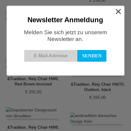
€
255,00
×
Newsletter Anmeldung
&Tradition, Rely Chair HW6,
Melden Sie sich jetzt zu unserem
Black-chrome
&Tradition, Rely Chair HW6,
Newsletter an.
Chrome Light Blue
€
255,00
€
255,00
&Tradition, Rely Chair HW6,
Red Brown-bronzed
&Tradition, Rely Chair HW70,
Outdoor, black
€
255,00
€
255,00
&Tradition, Rely Chair HW8,