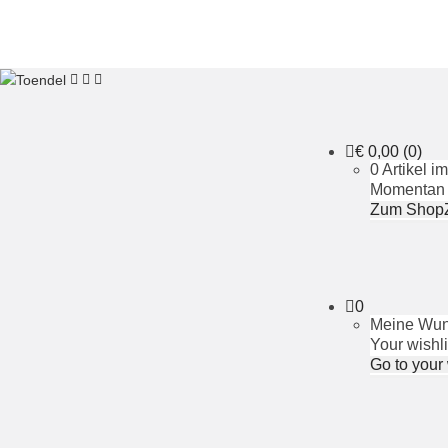
€
0,00
(0)
0 Artikel 
Momentan i
Zum Shop
0
Meine Wuns
Your wishli
Go to your 