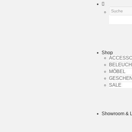
Shop
ACCESSO
BELEUC
MÖBEL
GESCHE
SALE
Showroom & 