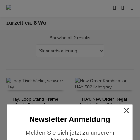
zurzeit ca. 8 Wo.
Showing all 2 results
Hay, Loop Stand Frame,
HAY, New Order Regal
Tischböcke, schwarz
Kombination 502, hellgrau
×
€
249,00
€
1.960,00
Newsletter Anmeldung
Melden Sie sich jetzt zu unserem
Newsletter an.