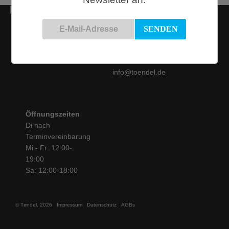
Kontakt
Siemensstraße 9
50825 Köln
Tel.: 0221 / 16 99 61
31
info@toendel.de
Öffnungszeiten
Di nach
Terminvereinbarung
Mi - Fr: 12:00-
19:00
Sa: 12:00-18:00
© Tøndel, 2026
Impressum
Datenschutz
AGBs