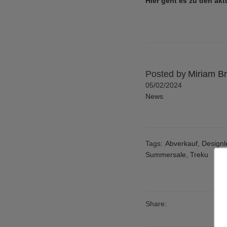
Hier geht es zu den ak
Posted by
Miriam Br
05/02/2024
News
Tags:
Abverkauf
,
Designl
Summersale
,
Treku
Share: