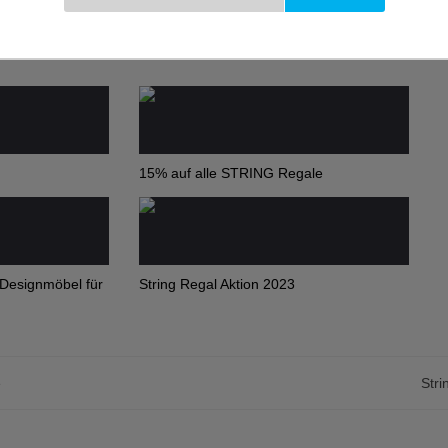
15% auf alle STRING Regale
 Designmöbel für
String Regal Aktion 2023
e
Str