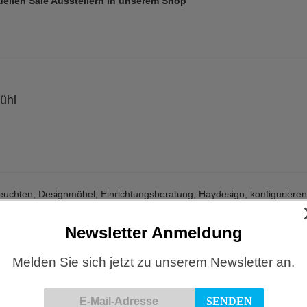
tuellen Sale Ausstellern in unserem Shop
ühl
euchten
,
Designmöbel
,
Einrichtungsberatung
,
Haydesign
,
konfigurieren
Newsletter Anmeldung
Melden Sie sich jetzt zu unserem Newsletter an.