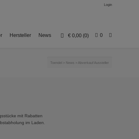
Login
r
Hersteller
News
0
€
0,00
(0)
Toendel
>
News
>
Abverkauf Aussteller
gsstücke mit Rabatten
lbstabholung im Laden.