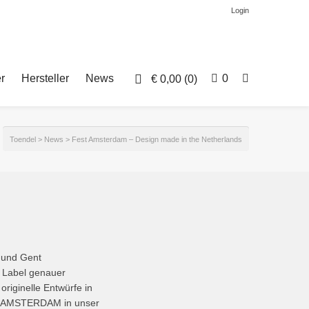
Login
r
Hersteller
News
0
€
0,00
(0)
Toendel
>
News
>
Fest Amsterdam – Design made in the Netherlands
 und Gent
s Label genauer
riginelle Entwürfe in
EST AMSTERDAM in unser