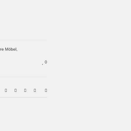
re Möbel
,
0