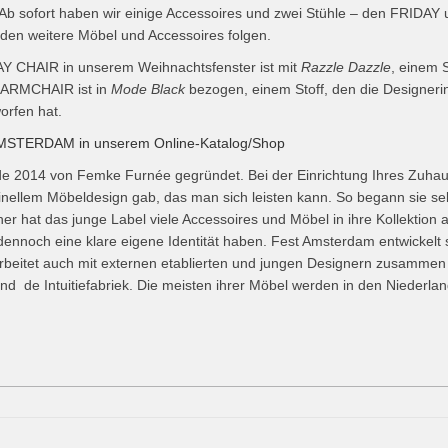
Ab sofort haben wir einige Accessoires und zwei Stühle – den FRIDA
den weitere Möbel und Accessoires folgen.
Y CHAIR in unserem Weihnachtsfenster ist mit
Razzle Dazzle
, einem S
 ARMCHAIR ist in
Mode Black
bezogen, einem Stoff, den die Designeri
rfen hat.
MSTERDAM in unserem Online-Katalog/Shop
14 von Femke Furnée gegründet. Bei der Einrichtung Ihres Zuhauses
iginellem Möbeldesign gab, das man sich leisten kann. So begann sie se
her hat das junge Label viele Accessoires und Möbel in ihre Kollektio
 dennoch eine klare eigene Identität haben. Fest Amsterdam entwickelt 
beitet auch mit externen etablierten und jungen Designern zusammen
nd de Intuitiefabriek. Die meisten ihrer Möbel werden in den Niederlan