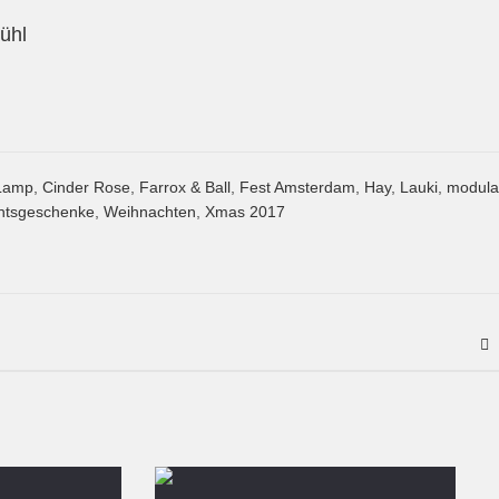
ühl
Lamp
,
Cinder Rose
,
Farrox & Ball
,
Fest Amsterdam
,
Hay
,
Lauki
,
modula
htsgeschenke
,
Weihnachten
,
Xmas 2017