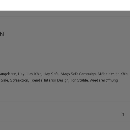
 ausserhalb der Öffnungszeiten
mo-fr jeweils von 10-12h und 18-20h möglich.
hl
sangebote
,
Hay
,
Hay Köln
,
Hay Sofa
,
Mags Sofa Campaign
,
Möbeldesign Köln
,
,
Sale
,
Sofaaktion
,
Toendel Interior Design
,
Ton Stühle
,
Wiedereröffnung