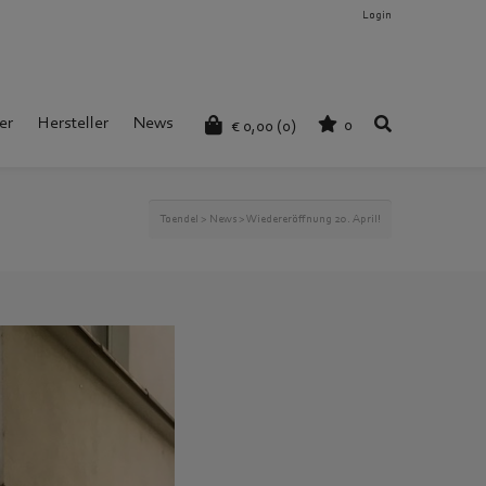
Login
er
Hersteller
News
0
€
0,00
(0)
Toendel
>
News
>
Wiedereröffnung 20. April!