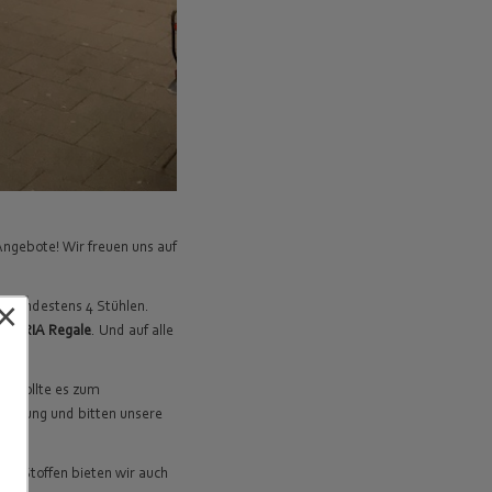
ngebote! Wir freuen uns auf
×
on mindestens 4 Stühlen.
lle
TRIA Regale
. Und auf alle
t. Sollte es zum
Nutzung und bitten unsere
nd Stoffen bieten wir auch