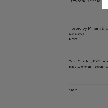
Termine
an. Diese sind
auch
Posted by
Miriam Brü
17/04/2020
News
Tags:
Ehrenfeld
,
Eröffnung
Rabattaktionen
,
Reopening
Share: