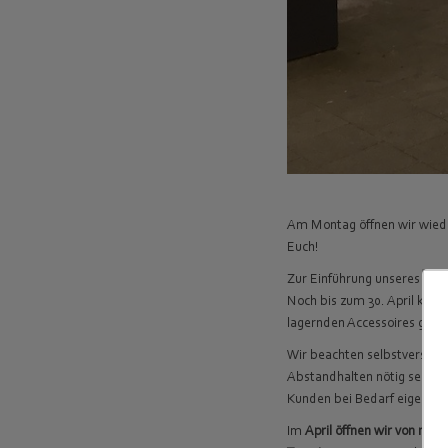
Am Montag öffnen wir wiede
Euch!
Zur Einführung unseres neu
Noch bis zum 30. April kan
lagernden Accessoires gibt 
Wir beachten selbstverstän
Abstandhalten nötig sein, 
Kunden bei Bedarf eigene 
Im
April öffnen wir von mo – 