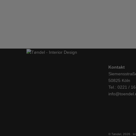
Depeapa, Alegria y Tradición, Print A4
Geschenke
,
DEKO
IN DEN WARENKORB
Kontakt
Siemensstraß
50825 Köln
Tel.: 0221 / 1
info@toendel.
© Tøndel, 2026
I