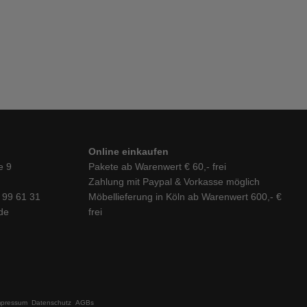
Online einkaufen
e 9
Pakete ab Warenwert € 60,- frei
Zahlung mit Paypal & Vorkasse möglich
6 99 61 31
Möbellieferung in Köln ab Warenwert 600,- €
de
frei
mpressum
Datenschutz
AGBs