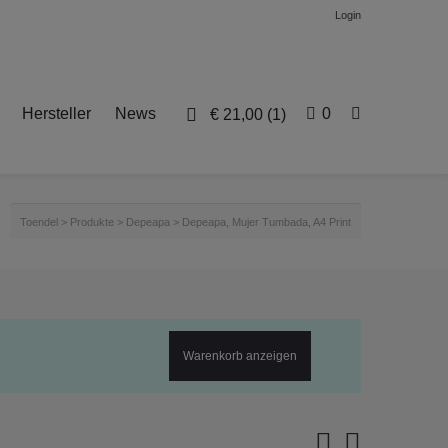
Login
Hersteller
News
0
€
21,00
(1)
Toendel
>
Produkte
>
Depeapa
>
Depeapa, Mujer Tumbada, A4 Print
Warenkorb anzeigen