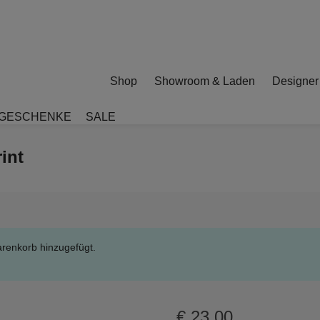
Shop
Showroom & Laden
Designer
GESCHENKE
SALE
int
renkorb hinzugefügt.
€
23,00