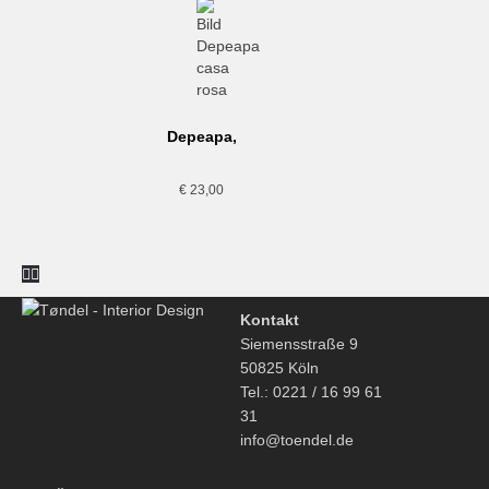
Depeapa,
casa rosa,
Bild
€
23,00
Kontakt
Siemensstraße 9
50825 Köln
Tel.: 0221 / 16 99 61
31
info@toendel.de