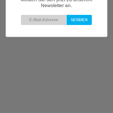
und ständig erweiterten Möbel-Kollektion für den Wohn- und
Newsletter an.
Arbeitsbereich bietet HAY sehr schöne Teppiche sowie eine
€
22,50
Auswahl immer wechselnder Accessoires. Dabei soll gutes
modernes Design durch erschwingliche Preise zugänglich
bleiben. Dieser Design-Ansatz passt perfekt zur Philosophie von
TØNDEL.
HAY, Tube Kerzenhalter, S Blau
€
17,00
Keecie, Geldbörse Mini Me, petrol
€
22,50
Keecie, Wish Tree Handtasche, moss used look
€
229,00