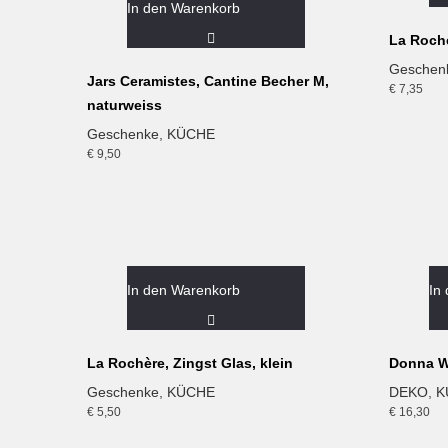
In den Warenkorb
La Rochè
Geschen
Jars Ceramistes, Cantine Becher M,
€
7,35
naturweiss
Geschenke
,
KÜCHE
€
9,50
In den Warenkorb
In
La Rochère, Zingst Glas, klein
Donna W
Geschenke
,
KÜCHE
DEKO
,
K
€
5,50
€
16,30