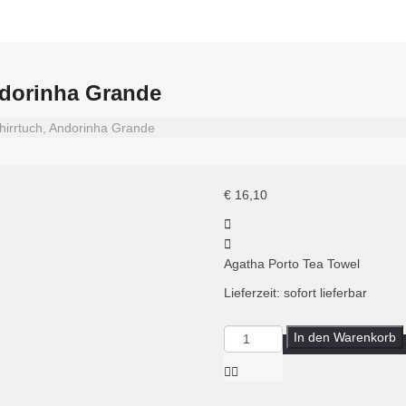
ndorinha Grande
hirrtuch, Andorinha Grande
€
16,10
Agatha Porto Tea Towel
Lieferzeit: sofort lieferbar
Menge
In den Warenkorb
Agatha
Porto,
Geschirrtuch,