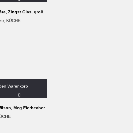
re, Zingst Glas, groß
ke
,
KÜCHE
 den Warenkorb
ilson, Meg Eierbecher
ÜCHE