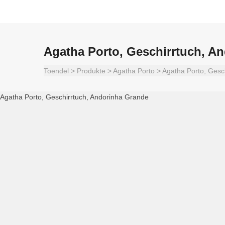
Agatha Porto, Geschirrtuch, A
Toendel
>
Produkte
>
Agatha Porto
>
Agatha Porto, Gesc
Agatha Porto, Geschirrtuch, Andorinha Grande
Agatha Porto, Geschirrtuch Andorinha Grande