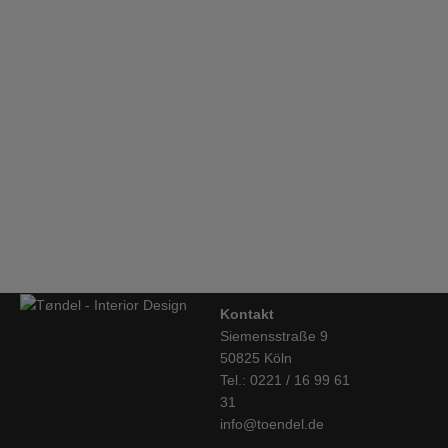
Jars Ceramistes, Cantine Becher L, naturweiss
€
10,50
Agatha Porto, Geschirrtuch, Aljezur
€
16,10
Kontakt
Siemensstraße 9
50825 Köln
Tel.: 0221 / 16 99 61
31
info@toendel.de