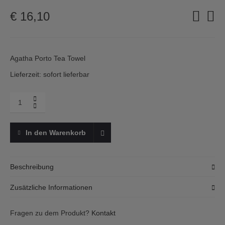
€
16,10
Agatha Porto Tea Towel
Lieferzeit: sofort lieferbar
Menge
Agatha
Porto,
Geschirrtuch,
In den Warenkorb
Andorinha
Beschreibung
Geschirrtuch Andorinha von Agatha Porto mit dem in Portugal
Zusätzliche Informationen
sehr beliebten Motiv der Schwalbe. Das Geschirrtuch ist nicht
nur dekorativ sondern durch das Bauwoll-Leinen-Gemisch sehr
Versandkosten für Pakete
Fragen zu dem Produkt?
Kontakt
funktional und langlebig.
pauschal € 6,90