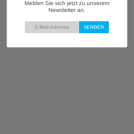
Rücksendungen.
Melden Sie sich jetzt zu unserem
String Regalsystem für Küche
Newsletter an.
€
5.330,00
TREKU, Regalschrank, LAUKI Kollektion, 52
€
4.880,00
Mobles114, TRIA Regalsystem, Wohnzimmer-2
€
5.394,00
Hay, Basket, S, grau-grün