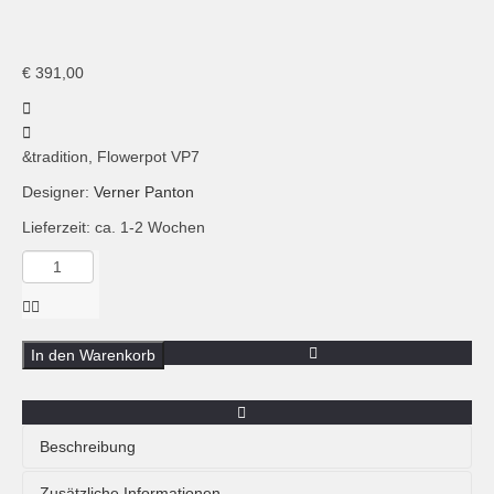
Flowerpot VP7
€
391,00
&tradition, Flowerpot VP7
Designer:
Verner Panton
Lieferzeit: ca. 1-2 Wochen
Menge
&tradition,
Pendelleuchte
Flowerpot
VP7,
In den Warenkorb
Senf
Beschreibung
Die Pendelleuchte Flowerpot VP7 von
&tradition
ist eine
Zusätzliche Informationen