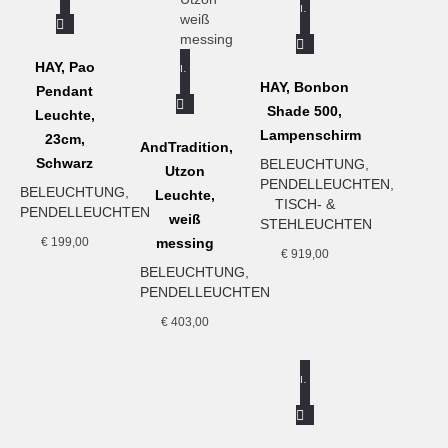
Hubert und die Trash Me von Victor Vetterlein. Anknüpfen
In den Warenkorb
und Fortführen der nordischen Designtradion spielt bei der
Auswahl der Entwürfe ebenso eine Rolle wie das Interesse
HAY, Pao
an neuen Produktionstechniken und innovativem Umgang
In den Warenkorb
HAY, Bonbon
mit Materialien.
www.andtradition.com
Pendant
Shade 500,
Leuchte,
Lampenschirm
23cm,
AndTradition,
Schwarz
BELEUCHTUNG
,
Utzon
PENDELLEUCHTEN
,
BELEUCHTUNG
,
Leuchte,
TISCH- &
PENDELLEUCHTEN
weiß
STEHLEUCHTEN
€
199,00
messing
€
919,00
BELEUCHTUNG
,
PENDELLEUCHTEN
€
403,00
In den Warenkorb