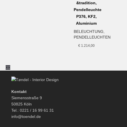
&tradition,
Pendelleuchte
P376, KF2,
Aluminium
BELEUCHTUNG
,
PENDELLEUCHTEN
€
1.214,00
Kontakt
Siemensstraße 9
50825 Köln
Tel.: 0221 / 16 99 61 31
info@toendel.de