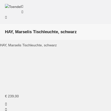
HAY, Marselis Tischleuchte, schwarz
HAY, Marselis Tischleuchte, schwarz
HAY, Marselis table lamp, black
HAY, Marselis
HAY, Marselis
table lamp,
table lamps
black
€
239,00