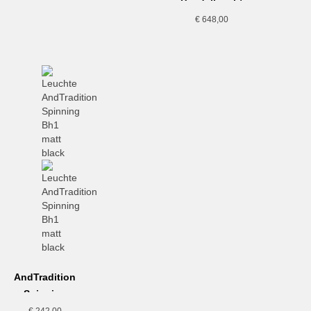
Pendelleuchte
VP7, Senf
P376 KF1,
€
648,00
Aluminium
AndTradition,
Spinning
Bh1
€
242,00