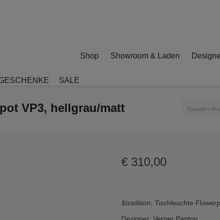
Shop
Showroom & Laden
Designe
GESCHENKE
SALE
pot VP3, hellgrau/matt
Toendel
>
Pro
€
310,00
&tradition, Tischleuchte Flower
Designer:
Verner Panton