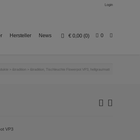
Login
r
Hersteller
News
0
€
0,00
(0)
dukte
>
&tradition
>
&tradition, Tischleuchte Flowerpot VP3, hellgrau/matt
pot VP3