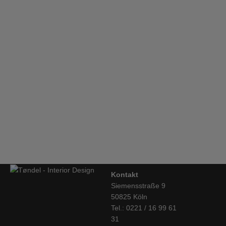
&tradition, Pendelleuchte P376 KF1, Aluminium
€
648,00
HAY, Common Tischlampe, Schirm rund, Rot
€
244,00
Kontakt
Siemensstraße 9
50825 Köln
Tel.: 0221 / 16 99 61
31