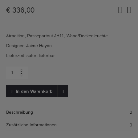
€
336,00
&tradition, Passepartout JH11, Wand/Deckenleuchte
Designer:
Jaime Hayón
Lieferzeit: sofort lieferbar
Menge
&tradition,
Passepartout
JH11
In den Warenkorb
Leuchte,
brass
Beschreibung
Die Leuchte
Passepartout JH11
ist Teil einer Kollektion des
Zusätzliche Informationen
spanischen Designers Jaime Hayón für das dänische Label
&tradition. Das Design der
Passepartout
schafft, wie der Name