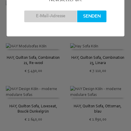
HAY, Quilton Sofa, Combination
HAY, Quilton Sofa, Combination
19, Hallingdal
21, Atlas
€
5.710,00
€
4.950,00
HAY, Quilton Sofa, Combination
HAY, Quilton Sofa, Combination
21, Re-wool
23, Linara
€
5.490,00
€
7.110,00
HAY, Quilton Sofa, Loveseat,
HAY, Quilton Sofa, Ottoman,
Bouclé Dunkelgrün
blau
€
2.640,00
€
1.890,00