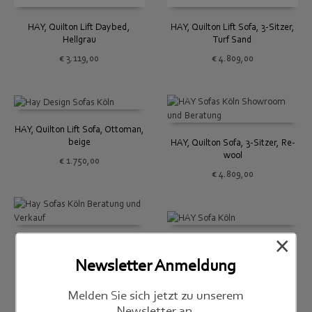
HAY, Quilton Lift Sofa, 3-Sitzer,
HAY, Quilton Lift Daybed,
Turf Sand
Hellgrau
€
4.809,00
€
3.119,00
HAY, Quilton Lift Sofa, Ottoman,
beige
HAY, Quilton Sofa, 3-Sitzer, Re-
wool
€
1.750,00
€
4.809,00
×
HAY, Quilton Sofa, 3-Sitzer,
HAY, Quilton Sofa, Combination
Remix
17, Flamiber
Newsletter Anmeldung
€
4.399,00
€
7.710,00
Melden Sie sich jetzt zu unserem
Newsletter an.