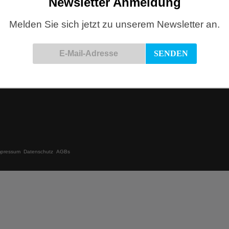
Newsletter Anmeldung
Melden Sie sich jetzt zu unserem Newsletter an.
Online einkaufen
e 9
Pakete ab Warenwert € 60,- frei
Zahlung mit Paypal & Vorkasse möglich
6 99 61 31
Möbellieferung in Köln ab Warenwert 600,- €
de
frei
mpressum
Datenschutz
AGBs