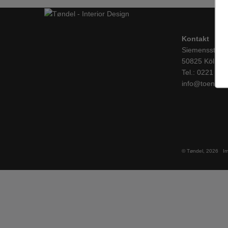
Kontakt
Siemensstraß
50825 Köln
Tel.: 0221 / 1
info@toendel.
© Tøndel, 2026
I