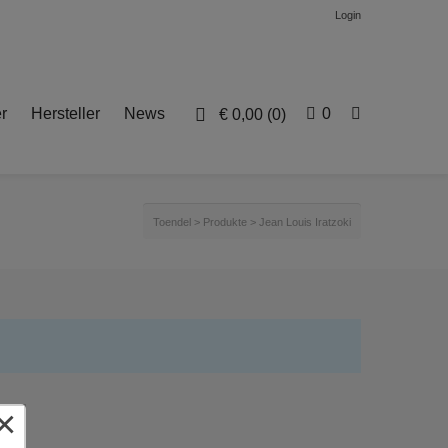
Login
r
Hersteller
News
0
€
0,00
(0)
Toendel
>
Produkte
>
Jean Louis Iratzoki
×