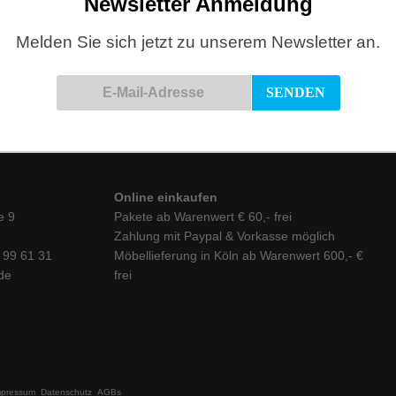
Newsletter Anmeldung
eschenke
DEKO
,
Geschenke
N WARENKORB
IN DEN WARENKORB
Melden Sie sich jetzt zu unserem Newsletter an.
Online einkaufen
e 9
Pakete ab Warenwert € 60,- frei
Zahlung mit Paypal & Vorkasse möglich
6 99 61 31
Möbellieferung in Köln ab Warenwert 600,- €
de
frei
mpressum
Datenschutz
AGBs