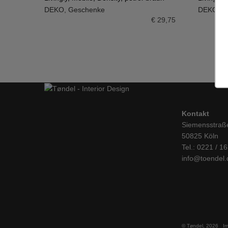
DEKO
,
Geschenke
DEKO
,
G
IN DEN WARENKORB
IN DE
€
29,75
Kontakt
Siemensstraß
50825 Köln
Tel.: 0221 / 1
info@toendel.
© Tøndel, 2026
I