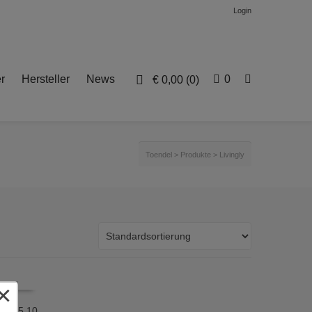
Login
r
Hersteller
News
0
€
0,00
(0)
Toendel
>
Produkte
>
Livingly
×
€
25,10