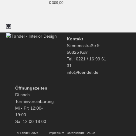
Table, 60 x
€
309,00
32 cm,
schwarz
Kontakt
Siemensstraße 9
50825 Köln
Tel.: 0221 / 16 99 61
31
info@toendel.de
Öffnungszeiten
Di nach
Terminvereinbarung
Mi - Fr: 12:00-
19:00
Sa: 12:00-18:00
© Tøndel, 2026
Impressum
Datenschutz
AGBs