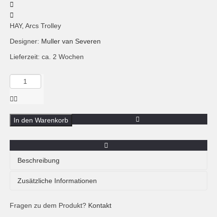
HAY, Arcs Trolley
Designer:
Muller van Severen
Lieferzeit: ca. 2 Wochen
Menge
HAY,
Arcs
Trolley
High,
In den Warenkorb
eggshell
Beschreibung
Der Arcs Trolley von HAY gehört zu einer Kollektion des
Zusätzliche Informationen
belgischen Design Duos Müller van Severen. Neben dem
Trolley gibt es in der dekorativen und funktionalen Arcs
Fragen zu dem Produkt?
Zusätzliche Informationen
Kontakt
Kollektion auch Leuchten, Spiegel, Vasen und