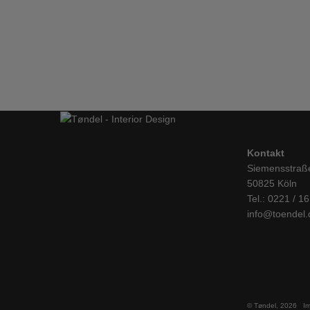
Hay, Tisch Pyramid 01, beige/eiche, 140cm
MÖBEL
,
TISCHE
IN DEN WARENKORB
Kontakt
Siemensstraß
50825 Köln
Tel.: 0221 / 1
info@toendel.
© Tøndel, 2026
I