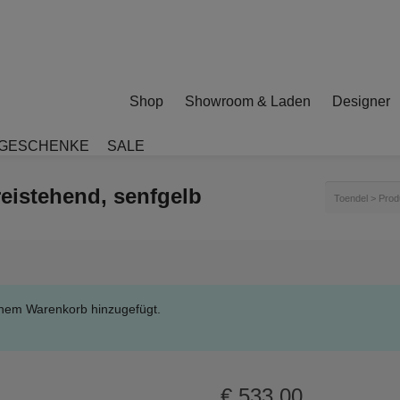
Shop
Showroom & Laden
Designer
GESCHENKE
SALE
eistehend, senfgelb
Toendel
>
Prod
deinem Warenkorb hinzugefügt.
€
533,00