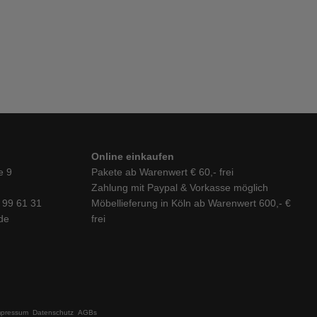
Online einkaufen
e 9
Pakete ab Warenwert € 60,- frei
Zahlung mit Paypal & Vorkasse möglich
6 99 61 31
Möbellieferung in Köln ab Warenwert 600,- €
de
frei
mpressum
Datenschutz
AGBs