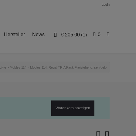
Login
Hersteller
News
0
€
205,00
(1)
ukte
>
Mobles 114
>
Mobles 114, Regal TRIA Pack Freistehend, senfgelb
Warenkorb anzeigen