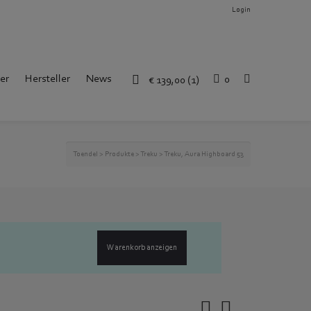
Login
er
Hersteller
News
0
€
139,00
(1)
Toendel
>
Produkte
>
Treku
>
Treku, Aura Highboard 53
Warenkorb anzeigen