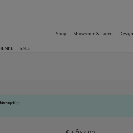
Shop
Showroom & Laden
Design
HENKE
SALE
hinzugefügt.
€
3.643,00