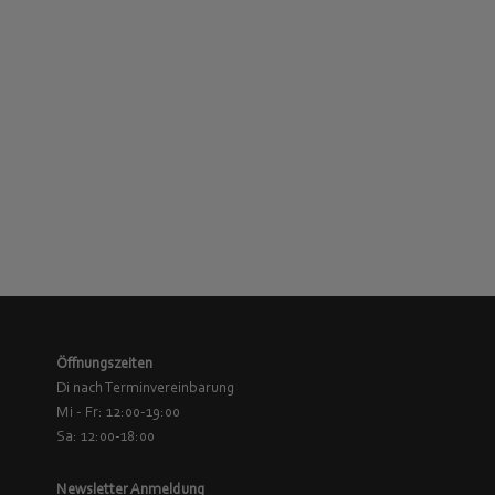
€
3.310,00
€
399,00
Öffnungszeiten
Di nach Terminvereinbarung
Mi - Fr: 12:00-19:00
Sa: 12:00-18:00
Newsletter Anmeldung