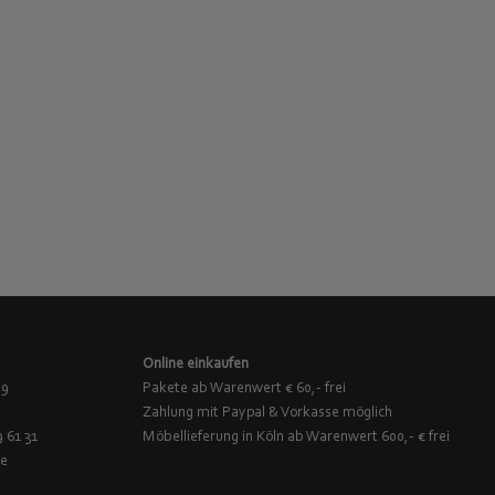
Online einkaufen
 9
Pakete ab Warenwert € 60,- frei
Zahlung mit Paypal & Vorkasse möglich
9 61 31
Möbellieferung in Köln ab Warenwert 600,- € frei
de