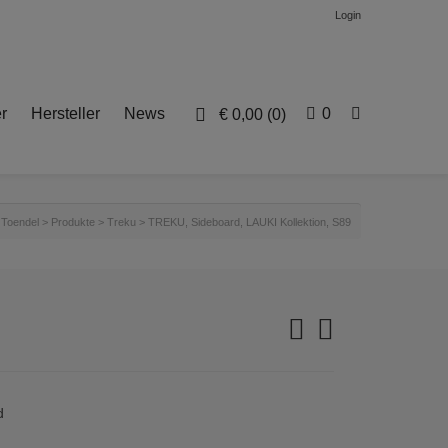
Login
r
Hersteller
News
0
€
0,00
(0)
Toendel
>
Produkte
>
Treku
>
TREKU, Sideboard, LAUKI Kollektion, S89
d