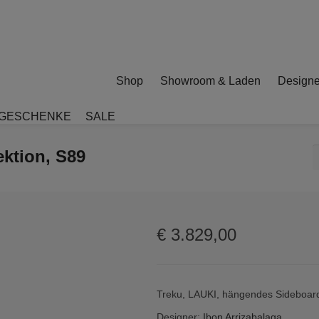
Shop
Showroom & Laden
Designe
GESCHENKE
SALE
ktion, S89
€
3.829,00
Treku, LAUKI, hängendes Sideboar
Designer:
Ibon Arrizabalaga