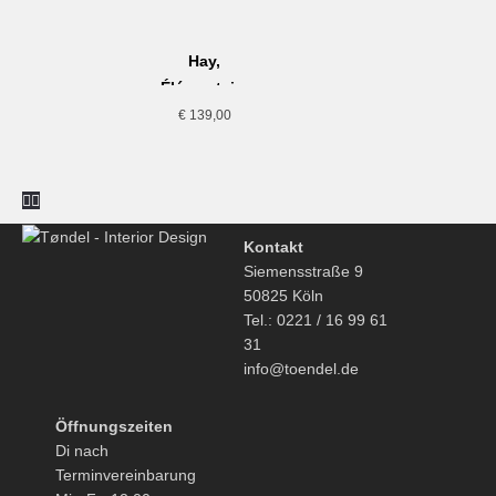
maßgeblich ist oder die eindeutig auf die persönlichen
Bedürfnisse des Verbrauchers zugeschnitten sind.
Hay,
Élémentaire
Chair, olive
€
139,00
Kontakt
Siemensstraße 9
50825 Köln
Tel.: 0221 / 16 99 61
31
info@toendel.de
Öffnungszeiten
Di nach
Terminvereinbarung