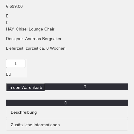
€
699,00
HAY, Chisel Lounge Chair
Designer:
Andreas Bergsaker
Lieferzeit: zurzeit ca. 8 Wochen
Menge
HAY,
Chisel
lounge
chair,
In den Warenkorb
lacquered
oak
Beschreibung
Der Chisel Lounge Chair von Andreas Bergsaker für HAY
Zusätzliche Informationen
ist ein zeitloser Holzsessel mit einer einzigartigen