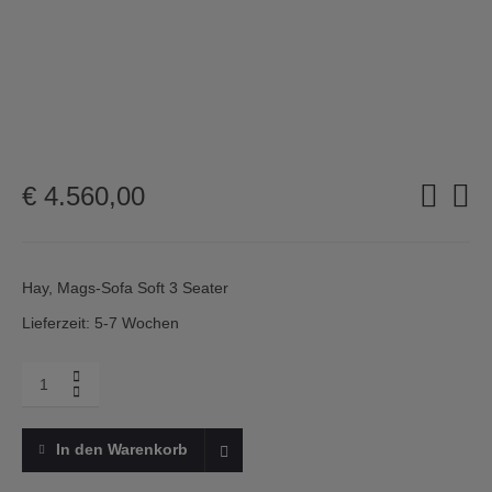
€
4.560,00
Hay, Mags-Sofa Soft 3 Seater
Lieferzeit: 5-7 Wochen
Menge
HAY,
Mags
soft
In den Warenkorb
Sofa,
3-