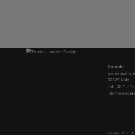
String, Pocket, Walnuss-schwarz
MÖBEL
,
REGALE & AUFBEWAHRUNG
IN DEN WARENKORB
Kontakt
Siemensstraß
50825 Köln
Tel.: 0221 / 1
info@toendel.
© Tøndel, 2026
I