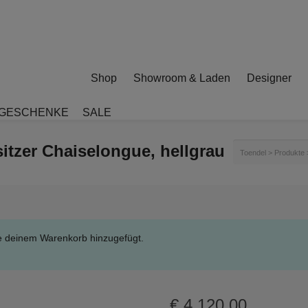
Shop
Showroom & Laden
Designer
GESCHENKE
SALE
sitzer Chaiselongue, hellgrau
Toendel
>
Produkte
e deinem Warenkorb hinzugefügt.
€
4.120,00