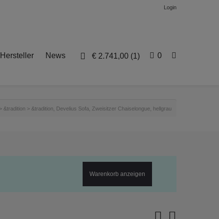
Login
Hersteller
News
0
€
2.741,00
(1)
>
&tradition
>
&tradition, Develius Sofa, Zweisitzer Chaiselongue, hellgrau
Warenkorb anzeigen