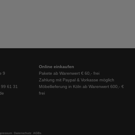
Online einkaufen
e 9
Pakete ab Warenwert € 60,- frei
Zahlung mit Paypal & Vorkasse möglich
6 99 61 31
Möbellieferung in Köln ab Warenwert 600,- €
de
frei
mpressum
Datenschutz
AGBs