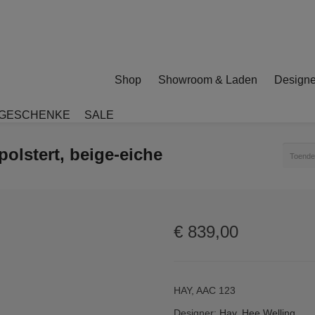
Shop
Showroom & Laden
Designe
GESCHENKE
SALE
olstert, beige-eiche
Toende
€
839,00
HAY, AAC 123
Designer:
Hay, Hee Welling