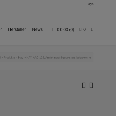
Login
r
Hersteller
News
0
€
0,00
(0)
l
>
Produkte
>
Hay
>
HAY, AAC 123, Armlehnstuhl gepolstert, beige-eiche