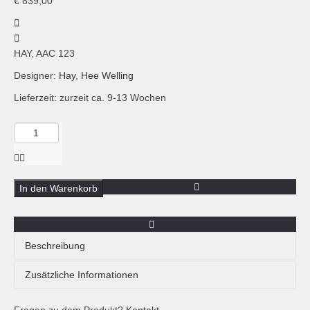
€
839,00
HAY, AAC 123
Designer:
Hay, Hee Welling
Lieferzeit: zurzeit ca. 9-13 Wochen
Menge
HAY,
AAC
123,
Armlehnstuhl
In den Warenkorb
gepolstert,
beige-
eiche
Beschreibung
AAC 123 gepolsterter Stuhl mit hoher Lehne und
Zusätzliche Informationen
Holzbeinen aus der „About a Chair“ Kollektion von HAY.
Das schlichte Design und die hohe Bequemlichkeit machen