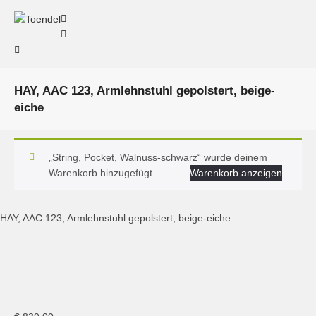
HAY, AAC 123, Armlehnstuhl gepolstert, beige-
eiche
„String, Pocket, Walnuss-schwarz“ wurde deinem
Warenkorb hinzugefügt.
Warenkorb anzeigen
HAY, AAC 123, Armlehnstuhl gepolstert, beige-eiche
HAY, AAC 123 Stuhl, Bolgheri LGG60, lacquered oak base