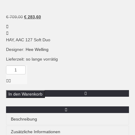
Ursprünglicher
Aktueller
€
709,00
€
283,60
Preis
Preis
war:
ist:
€ 709,00
€ 283,60.
HAY, AAC 127 Soft Duo
Designer:
Hee Welling
Lieferzeit: so lange vorrätig
Menge
HAY,
AAC
127
Soft
In den Warenkorb
Duo,
Armlehnstuhl
gepolstert,
Sale
Beschreibung
Aussteller
Sale Aussteller / Einzelstück. Verkauf und Abholung in
Zusätzliche Informationen