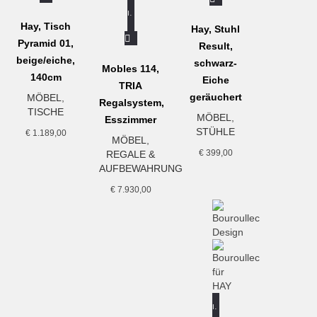
Umverpackungen werden von uns entsorgt
In den Warenkorb
Hay, Tisch
Hay, Stuhl
Umtausch & Rückgabe
Pyramid 01,
Result,
Sollte etwas nicht gefallen, kann der Artikel zurückgeschickt
beige/eiche,
schwarz-
Mobles 114,
werden.
140cm
Eiche
TRIA
Als kleiner Laden freuen wir uns natürlich über möglichst
geräuchert
MÖBEL
,
Regalsystem,
wenige Rücksendungen.
TISCHE
MÖBEL
,
Esszimmer
STÜHLE
Vom Umtausch ausgenommen sind Möbel, die nicht
€
1.189,00
MÖBEL
,
vorgefertigt sind und für deren Herstellung eine individuelle
€
399,00
REGALE &
Auswahl oder Bestimmung durch den Verbraucher
AUFBEWAHRUNG
maßgeblich ist oder die eindeutig auf die persönlichen
€
7.930,00
Bedürfnisse des Verbrauchers zugeschnitten sind.
In den Warenkorb