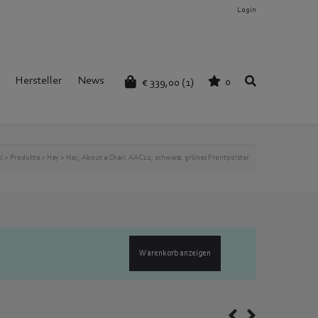
Login
Hersteller
News
0
€
339,00
(1)
l
>
Produkte
>
Hay
>
Hay, About a Chair, AAC22, schwarz, grünes Frontpolster
Warenkorb anzeigen