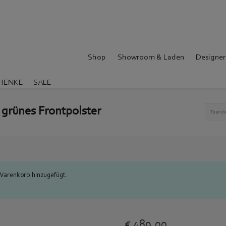
Shop
Showroom & Laden
Designer
HENKE
SALE
 grünes Frontpolster
Toende
Warenkorb hinzugefügt.
€
489,00