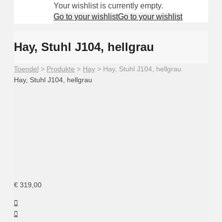
Your wishlist is currently empty.
Go to your wishlist
Go to your wishlist
Hay, Stuhl J104, hellgrau
Toendel
>
Produkte
>
Hay
>
Hay, Stuhl J104, hellgrau
Hay, Stuhl J104, hellgrau
HAY, J104 dusty grey
HAY, J104 in
HAY, J104 in
stone grey
beige grey
€
319,00