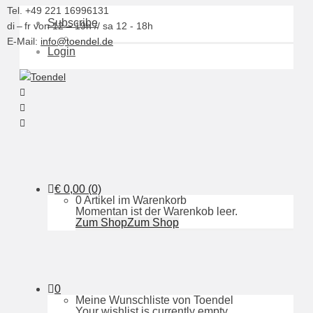
Tel. +49 221 16996131
Subscribe
di – fr von 12 – 19h // sa 12 - 18h
E-Mail:
info@toendel.de
Login
€
0,00
(0)
0 Artikel im Warenkorb
Momentan ist der Warenkob leer.
Zum Shop
Zum Shop
0
Meine Wunschliste von Toendel
Your wishlist is currently empty.