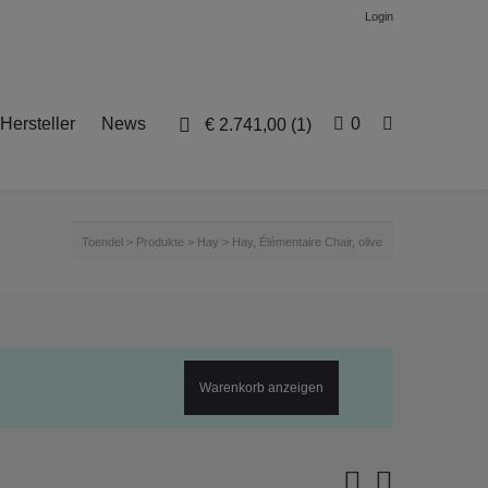
Login
Hersteller
News
0
€
2.741,00
(1)
Toendel
>
Produkte
>
Hay
>
Hay, Élémentaire Chair, olive
Warenkorb anzeigen