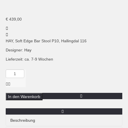
P10 Barstuhl
P10 Barstuhl
€
439,00
HAY, Soft Edge Bar Stool P10, Hallingdal 116
Designer:
Hay
Lieferzeit: ca. 7-9 Wochen
Menge
HAY,
Soft
Edge
95
In den Warenkorb
Bar
Stool,
75cm
Sitzhöhe,
Beschreibung
gepolstert