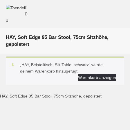
HAY, Soft Edge 95 Bar Stool, 75cm Sitzhöhe,
gepolstert
„HAY, Beistelltisch, Slit Table, schwarz“ wurde
deinem Warenkorb hinzugefügt.
Warenkorb anzeigen
HAY, Soft Edge 95 Bar Stool, 75cm Sitzhöhe, gepolstert
HAY, Soft Edge P10 Barstuhl high, Halingdal 116 Chrom
HAY, Soft Edge
HAY, Soft Edge