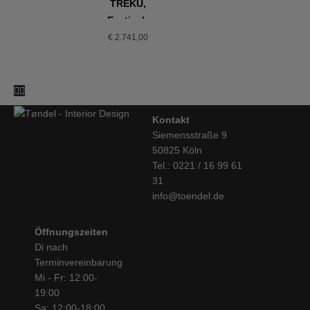
TREKU,
Ansicht da.
Esstisch
Der Holzstuhl 14 ist auch als Kinderstuhl und Barhocker
ausziehbar,
€
2.741,00
erhältlich.
AISE, Eiche
Kontakt
Siemensstraße 9
50825 Köln
Tel.: 0221 / 16 99 61
31
info@toendel.de
Öffnungszeiten
Di nach
Terminvereinbarung
Mi - Fr: 12:00-
19:00
Sa: 12:00-18:00