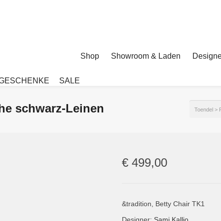
Shop
Showroom & Laden
Designe
GESCHENKE
SALE
iche schwarz-Leinen
Toendel
>
€
499,00
&tradition, Betty Chair TK1
Designer:
Sami Kallio