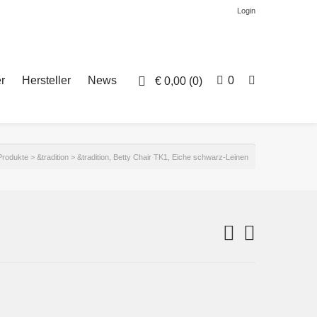
Login
r
Hersteller
News
0
€
0,00
(0)
Produkte
>
&tradition
>
&tradition, Betty Chair TK1, Eiche schwarz-Leinen