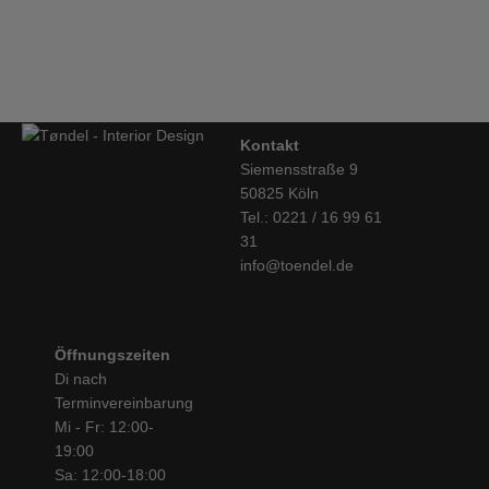
Mobles114, TRIA Regalsystem, Küche
€
4.117,00
Kontakt
Siemensstraße 9
50825 Köln
Tel.: 0221 / 16 99 61
31
info@toendel.de
Öffnungszeiten
Di nach
Terminvereinbarung
Mi - Fr: 12:00-
19:00
Sa: 12:00-18:00