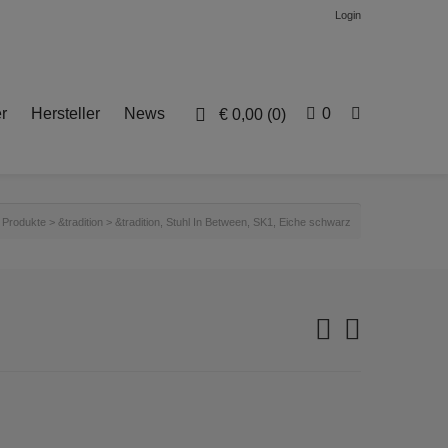
Login
r
Hersteller
News
0
€
0,00
(0)
>
Produkte
>
&tradition
>
&tradition, Stuhl In Between, SK1, Eiche schwarz