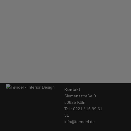
Bestimmung durch den Verbraucher maßgeblich ist oder die
eindeutig auf die persönlichen Bedürfnisse des Verbrauchers
HAY, Beistelltisch, Slit Table, schwarz
zugeschnitten sind.
€
205,00
Hay, Tisch Pyramid 02, schwarz/eiche, 190cm
€
2.069,00
Kontakt
Siemensstraße 9
50825 Köln
Tel.: 0221 / 16 99 61
31
info@toendel.de